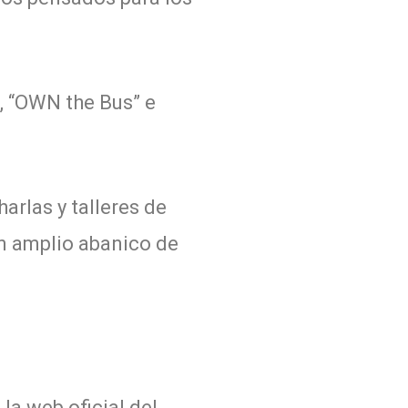
, “OWN the Bus” e
rlas y talleres de
un amplio abanico de
la web oficial del