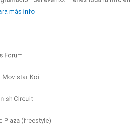
ara más info
ss Forum
t Movistar Koi
nish Circuit
e Plaza (freestyle)