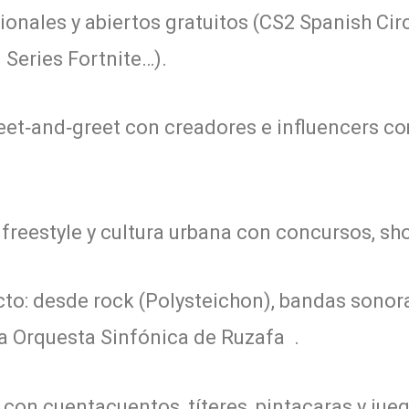
onales y abiertos gratuitos (CS2 Spanish Circ
 Series Fortnite…).
eet‑and‑greet con creadores e influencers c
 freestyle y cultura urbana con concursos, s
cto: desde rock (Polysteichon), bandas sonor
la Orquesta Sinfónica de Ruzafa .
con cuentacuentos, títeres, pintacaras y jue