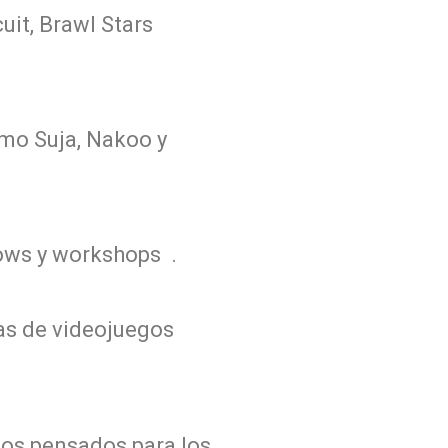
uit, Brawl Stars
omo Suja, Nakoo y
hows y workshops .
as de videojuegos
gos pensados para los