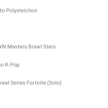
rto Polysteichon
OWN Masters Brawl Stars
so K‑Pop
real Series Fortnite (Solo)