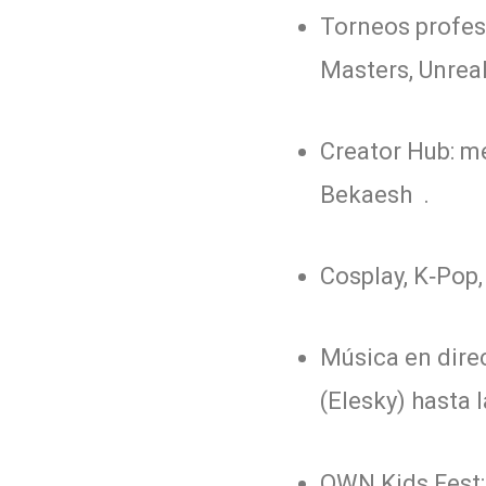
Torneos profesi
Masters, Unreal
Creator Hub: m
Bekaesh .
Cosplay, K‑Pop,
Música en dire
(Elesky) hasta 
OWN Kids Fest: 