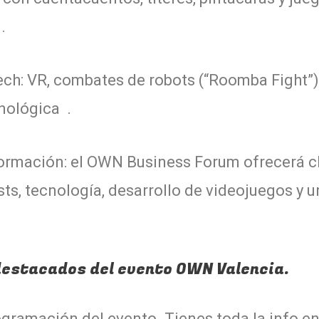
.
ech: VR, combates de robots (“Roomba Fight”)
nológica .
ormación: el OWN Business Forum ofrecerá cha
ts, tecnología, desarrollo de videojuegos y 
destacados del evento OWN Valencia.
ogramación del evento. Tienes toda la info en 